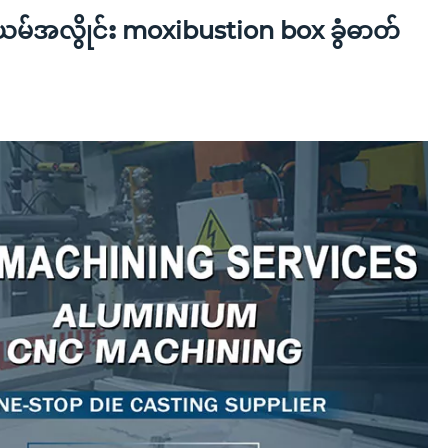
မ်အလွိုင်း moxibustion box ခွံဓာတ်