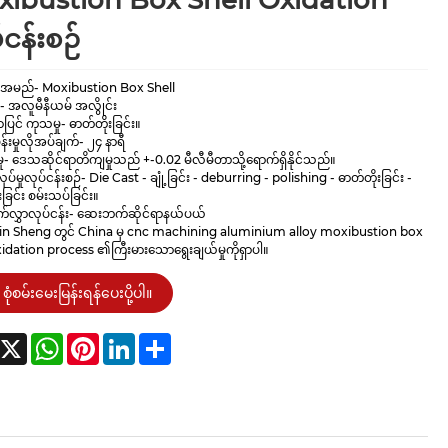
ibustion Box Shell Oxidation
်ငန်းစဉ်
်းအမည်- Moxibustion Box Shell
း- အလူမီနီယမ် အလွိုင်း
ာပြင် ကုသမှု- ဓာတ်တိုးခြင်း။
်းမှုလိုအပ်ချက်- ၂၄ နာရီ
ှု- ဒေသဆိုင်ရာတိကျမှုသည် +-0.02 မီလီမီတာသို့ရောက်ရှိနိုင်သည်။
ပ်မှုလုပ်ငန်းစဉ်- Die Cast - ချုံ့ခြင်း - deburring - polishing - ဓာတ်တိုးခြင်း -
ခြင်း စမ်းသပ်ခြင်း။
က်လွှာလုပ်ငန်း- ဆေးဘက်ဆိုင်ရာနယ်ပယ်
in Sheng တွင် China မှ cnc machining aluminium alloy moxibustion box
xidation process ၏ကြီးမားသောရွေးချယ်မှုကိုရှာပါ။
စုံစမ်းမေးမြန်းရန်ပေးပို့ပါ။
acebook
X
WhatsApp
Pinterest
LinkedIn
Share