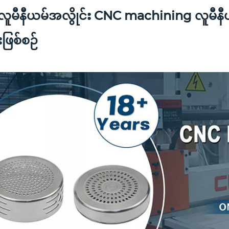
ူမီနီယမ်အလွိုင်း CNC machining လူမီနီယ
းဖြစ်စဉ်