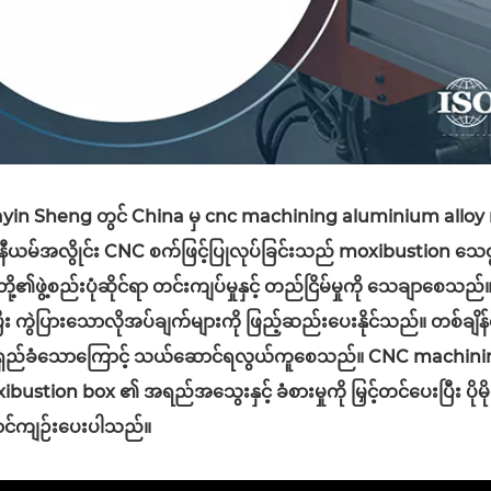
yin Sheng တွင် China မှ cnc machining aluminium alloy m
နီယမ်အလွိုင်း CNC စက်ဖြင့်ပြုလုပ်ခြင်းသည် moxibustion သေတ္တာမ
တို့၏ဖွဲ့စည်းပုံဆိုင်ရာ တင်းကျပ်မှုနှင့် တည်ငြိမ်မှုကို သေချာစေသ
်ပြီး ကွဲပြားသောလိုအပ်ချက်များကို ဖြည့်ဆည်းပေးနိုင်သည်။ တစ်ချ
ှည်ခံသောကြောင့် သယ်ဆောင်ရလွယ်ကူစေသည်။ CNC machining သည်
bustion box ၏ အရည်အသွေးနှင့် ခံစားမှုကို မြှင့်တင်ပေးပြီး ပ
င်ကျဉ်းပေးပါသည်။