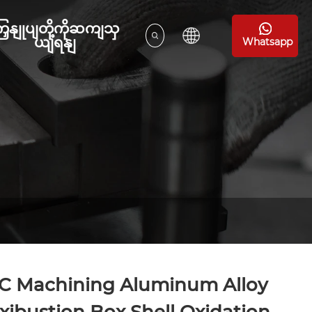
ြှနျုပျတို့ကိုဆကျသှ
ယျရနျ
Whatsapp
C Machining Aluminum Alloy