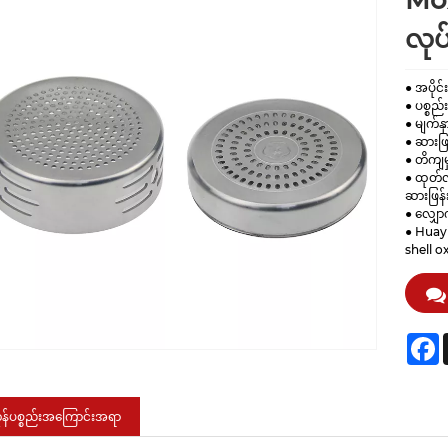
Mox
လုပ
● အပိုင
● ပစ္စည်
● မျက်နှ
● ဆားဖြန
● တိကျမ
● ထုတ်လု
ဆားဖြန်း
● လျှော
● Huay
shell o
F
ုန်ပစ္စည်းအကြောင်းအရာ