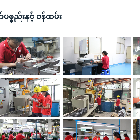
ပစ္စည်းနှင့် ဝန်ထမ်း