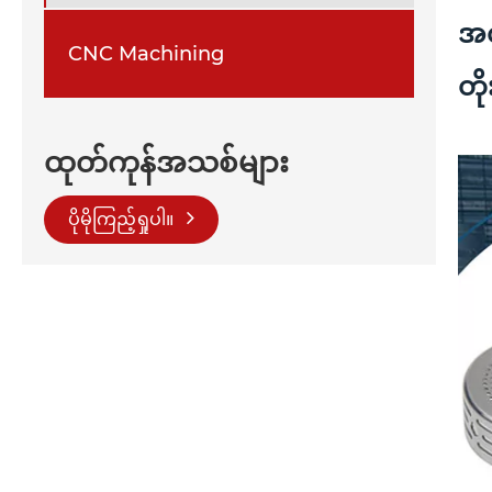
အလ
CNC Machining
တို
ထုတ်ကုန်အသစ်များ
ပိုမိုကြည့်ရှုပါ။