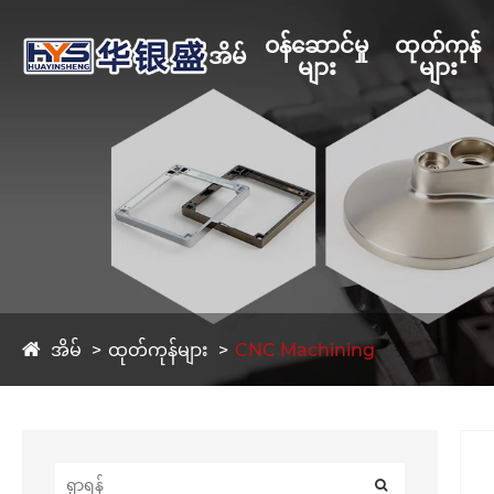
ဝန်ဆောင်မှု
ထုတ်ကုန်
အိမ်
များ
များ
အိမ်
ထုတ်ကုန်များ
CNC Machining