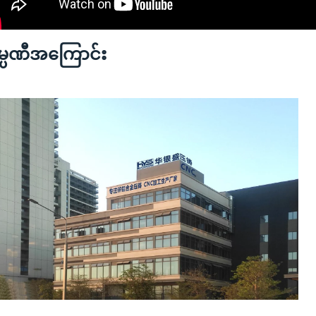
မ္ပဏီအကြောင်း