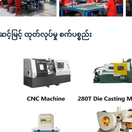
င့်မြင့် ထုတ်လုပ်မှု စက်ပစ္စည်း