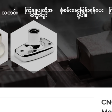
ကြှနျုပျတို့အ
စုံစမ်းမေးမြန်းရန်ပေး
က
သတင်း
ကွောငျး
ပို့ပါ။
CN