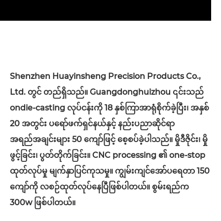
Shenzhen Huayinsheng Precision Products Co.,
Ltd. တွင် တည်ရှိသည်။ Guangdonghuizhou ၎င်းသည်
ondie-casting လုပ်ငန်းကို 18 နှစ်ကြာအာရုံစိုက်ခဲ့ပြီး၊ အနှစ်
20 အတွင်း ပရော်ဖက်ရှင်နယ်နှင့် နည်းပညာဆိုင်ရာ
အရည်အချင်းများ 50 ကျော်ဖြင့် စေ့စပ်ခဲ့ပါသည်။ မှိုဒီဇိုင်း၊ မှို
ဖွင့်ခြင်း၊ ပွတ်တိုက်ခြင်း။ CNC processing ၏ one-stop
ထုတ်လုပ်မှု မျက်နှာပြင်ကုသမှု။ ကျွမ်းကျင်အော်ပရေတာ 150
ကျော်ကို လစဉ်ထုတ်လုပ်နေပြီဖြစ်ပါတယ်။ စွမ်းရည်က
300w ဖြစ်ပါတယ်။