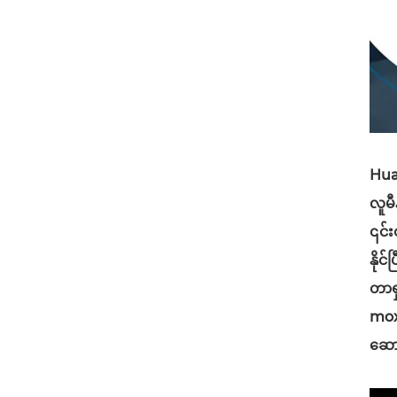
Hua
လူမီ
၎င်း
နိုင
တာရ
moxi
ဆော