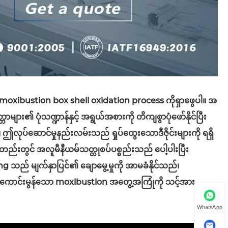
oxibustion box shell oxidation process ကိုရှာဖွေပါ။ အ
ျား၏ ပုံသဏ္ဍာန်နှင့် အရွယ်အစားကို တိကျစွာပုံဖော်နိုင်ပြီး
ည်။ ဤလုပ်ဆောင်မှုနည်းလမ်းသည် ရှုပ်ထွေးသောဒီဇိုင်းများကို ရရှိ
ိန်တည်းတွင် အလူမီနီယမ်သတ္တုစပ်ပစ္စည်းသည် ပေါ့ပါးပြီး
 မျက်နှာပြင်၏ ချောမွေ့မှုကို အာမခံနိုင်သည်၊
ိုမိုကောင်းမွန်သော moxibustion အတွေ့အကြုံကို သင့်အား
WhatsApp