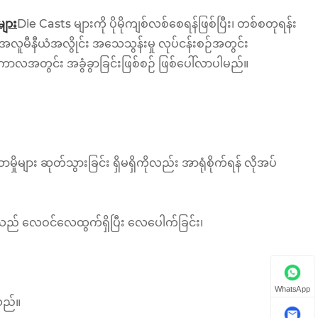
များ
Die Casts များကို ပိုမိုကျစ်လစ်စေရန်ဖြစ်ပြီး၊ တစ်စတုရန်း
ူမီနီယံအလွိုင်း အသေသွန်းမှု လုပ်ငန်းစဉ်အတွင်း
ကာလအတွင်း အခွံခွာခြင်းဖြစ်စဉ် ဖြစ်ပေါ်လာပါမည်။
ုများ ဆုတ်သွားခြင်း ရှိမရှိကိုလည်း အာရုံစိုက်ရန် လိုအပ်
်သည် လေဝင်လေထွက်ရှိပြီး လေပေါက်ခြင်း၊
WhatsApp
သည်။