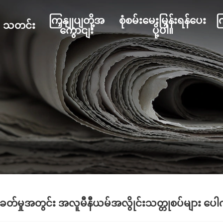
ကြှနျုပျတို့အ
စုံစမ်းမေးမြန်းရန်ပေး
က
သတင်း
ကွောငျး
ပို့ပါ။
်ခတ်မှုအတွင်း အလူမီနီယမ်အလွိုင်းသတ္တုစပ်များ ပ