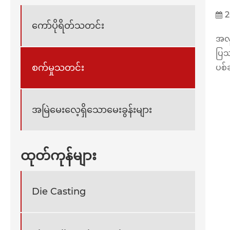
2
ကော်ပိုရိတ်သတင်း
အလူ
ပြဿ
စက်မှုသတင်း
ပစ်
အမြဲမေးလေ့ရှိသောမေးခွန်းများ
ထုတ်ကုန်များ
Die Casting