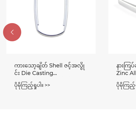

ကားသော့ချိတ် Shell ဇင့်အလွို
နားကြပ်
င်း Die Casting
Zinc Al
Electroplating လုပ်ငန်းစဉ်
Electro
ပိုမိုကြည့်ရှုပါ။ >>
ပိုမိုကြည့်