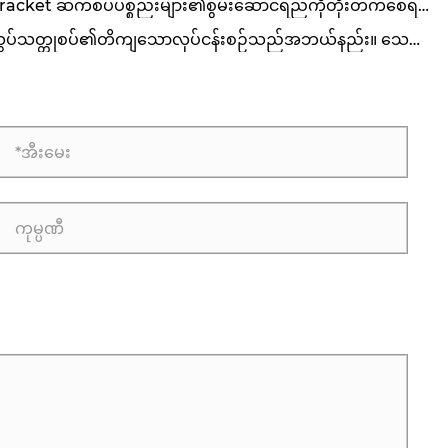
racket ဆက်စပ်ပစ္စည်းများ၏စွမ်းဆောင်ရည်ကိုတိုးတက်စေရန်
ယ်အလူမီနီယမ်အလွိုင်းကိုအဘယ်ကြောင့်ရွေးချယ်ရသနည်း။
ွပ်သတ္တုစပ်၏တိကျသောလုပ်ငန်းစဉ်သည်အဘယ်နည်း။ သေ
်မှာအဘယ်နည်း။