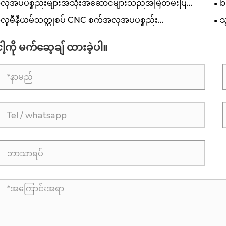
လှအပပစ္စည်းများအသုံးအဆောင်များသည်အမြဲတမ်းပြ
b
blems နာရှိသနည်း။
အဘ
လူမီနီယမ်သတ္တုစပ် CNC စက်အလှအပပစ္စည်း
သ
း၏ကောင်းကျိုးများမှာအဘယ်နည်း။
သည
ငါ့ကို မက်ဆေ့ချ် ထားခဲ့ပါ။