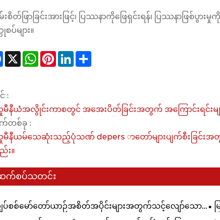
ြမ်းစိတ်ဖြာခြင်းအားဖြင့်၊ ပြဿနာကိုဖြေရှင်းရန်၊ ပြဿနာဖြစ်ပွားမှုကို ထ
တုစပ်များ။
Facebook
X
WhatsApp
Pinterest
LinkedIn
Share
် :
မီနီယံအလွိုင်းကာစတွင် အအေးပိတ်ခြင်းအတွက် အကြောင်းရင်းမျာ
က်တစ်ခု :
မီနီယမ်သေဆုံးသည့်ပုံသဏ် depers ာတော်များပျက်စီးခြင်းအတွက
ည်း။
ဆက်စပ်သတင်း
ျှပ်စစ်မော်တော်ယာဉ်အစိတ်အပိုင်းများအတွက်သင့်လျော်သော
မ
ဆုံးသည်
တိ