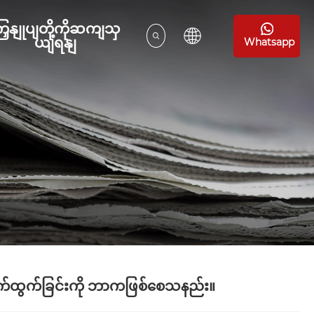
ြှနျုပျတို့ကိုဆကျသှ
ယျရနျ
Whatsapp
ေါက်ထွက်ခြင်းကို ဘာကဖြစ်စေသနည်း။