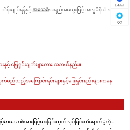
E-Mail
ိန်းချုပ်ရန်နှင့်၊
အသေခံ
အရည်အသွေးမြင့် အလူမီနီယံ အလွိုင်း
QQ
းနှင့် ဖြေရှင်းချက်များကား အဘယ်နည်း။
်မည်သည့်အကြောင်းရင်းများနှင့်ဖြေရှင်းနည်းများကနေ
ြင့်မားသောဖိအားမြင့်မားခြင်းထုတ်လုပ်ခြင်းထိရောက်မှုကို
ုးတက်စေခြင်းသေဆုံးသည်