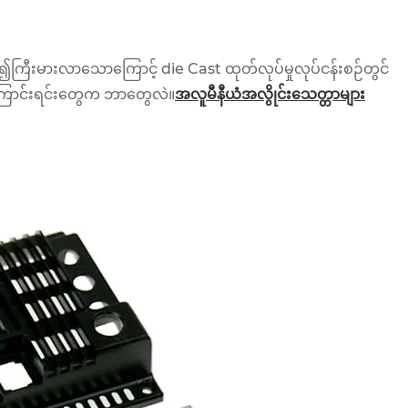
ု၍ကြီးမားလာသောကြောင့် die Cast ထုတ်လုပ်မှုလုပ်ငန်းစဉ်တွင်
ကြောင်းရင်းတွေက ဘာတွေလဲ။
အလူမီနီယံအလွိုင်းသေတ္တာများ