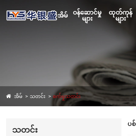
ဝန်ဆောင်မှု
ထုတ်ကုန်
အိမ်
များ
များ
အိမ်
သတင်း
စက်မှုသတင်း
ပစ
သတင်း