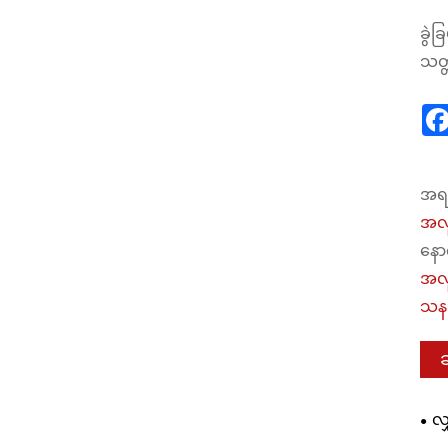
ခွဲခ
သတ္
အရင
အလူ
နော
အလူ
သန
လ
သေ