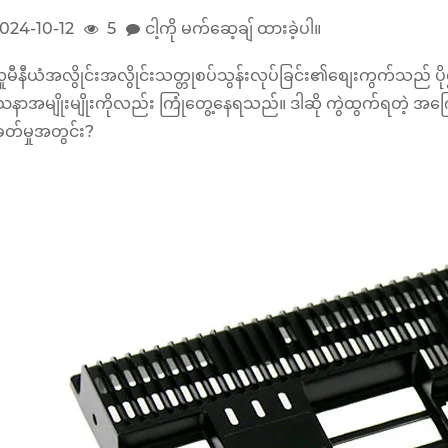
024-10-12
5
ငါ့ကို မက်ဆေ့ချ် ထားခဲ့ပါ။
မီနီယံအလွိုင်းအလွိုင်းသတ္တုစပ်သွန်းလုပ်ခြင်း၏စျေးကွက်သည် ပိ
နာအမျိုးမျိုးကိုလည်း ကြုံတွေ့နေရသည်။ ဒါဆို ကွဲထွက်ရတဲ့ အ
ခတ်မှုအတွင်း?