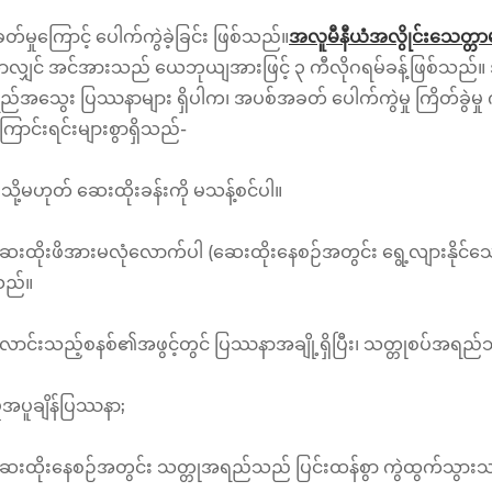
တ်မှုကြောင့် ပေါက်ကွဲခဲ့ခြင်း ဖြစ်သည်။
အလူမီနီယံအလွိုင်းသေတ္တာ
ာလျှင် အင်အားသည် ယေဘုယျအားဖြင့် ၃ ကီလိုဂရမ်ခန့်ဖြစ်သည်။ အလ
်အသွေး ပြဿနာများ ရှိပါက၊ အပစ်အခတ် ပေါက်ကွဲမှု ကြိတ်ခွဲမှု 
ောင်းရင်းများစွာရှိသည်-
ှို သို့မဟုတ် ဆေးထိုးခန်းကို မသန့်စင်ပါ။
ဆေးထိုးဖိအားမလုံလောက်ပါ (ဆေးထိုးနေစဉ်အတွင်း ရွေ့လျားနိုင်သောမှိ
သည်။
လောင်းသည့်စနစ်၏အဖွင့်တွင် ပြဿနာအချို့ရှိပြီး၊ သတ္တုစပ်အရည
ှိုအပူချိန်ပြဿနာ;
ဆေးထိုးနေစဉ်အတွင်း သတ္တုအရည်သည် ပြင်းထန်စွာ ကွဲထွက်သွား