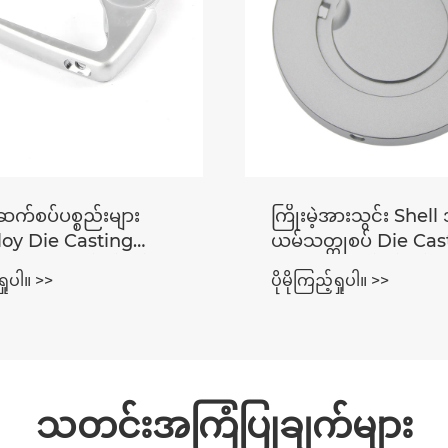
ဆက်စပ်ပစ္စည်းများ
ကြိုးမဲ့အားသွင်း Shell
loy Die Casting
ယမ်သတ္တုစပ် Die Cas
plating လုပ်ငန်းစဉ်
ဆေးသုတ်လုပ်ငန်းစဉ်
ရှုပါ။ >>
ပိုမိုကြည့်ရှုပါ။ >>
သတင်းအကြံပြုချက်များ