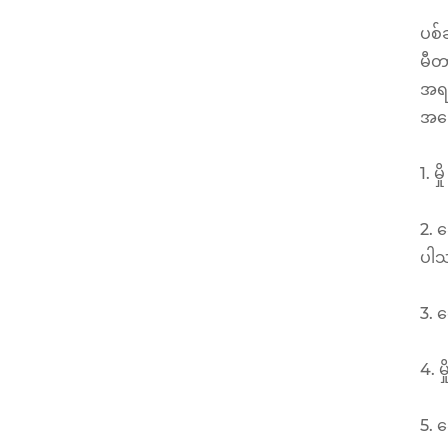
ပစ်ခ
မီတ
အရည
အကြ
1. မ
2. 
ပါ
3. 
4. မ
5. 