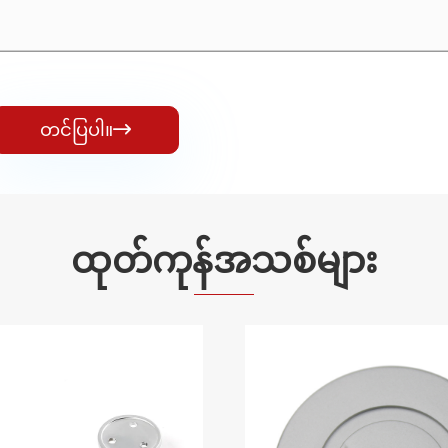
တင်ပြပါ။

ထုတ်ကုန်အသစ်များ