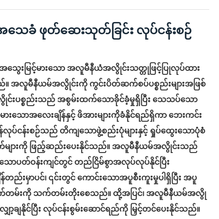
သေခံ ဖုတ်ဆေးသုတ်ခြင်း လုပ်ငန်းစဉ်
အသွေးမြင့်မားသော အလူမီနီယံအလွိုင်းသတ္တုဖြင့်ပြုလုပ်ထား
်။ အလူမီနီယမ်အလွိုင်းကို ကွင်းပိတ်ဆက်စပ်ပစ္စည်းများအဖြစ်
ုင်းပစ္စည်းသည် အစွမ်းထက်သောခိုင်ခံ့မှုရှိပြီး သေသပ်သော
ီးမားသောအလေးချိန်နှင့် ဖိအားများကိုခံနိုင်ရည်ရှိကာ ဘေးကင်း
ပ်ငန်းစဉ်သည် တိကျသောဖွဲ့စည်းပုံများနှင့် ရှုပ်ထွေးသောပုံစံ
အပ်ချက်များကို ဖြည့်ဆည်းပေးနိုင်သည်။ အလူမီနီယမ်အလွိုင်းသည်
သောပတ်ဝန်းကျင်တွင် တည်ငြိမ်စွာအလုပ်လုပ်နိုင်ပြီး
်တည်းမှာပင်၊ ၎င်းတွင် ကောင်းသောအပူစီးကူးမှုပါရှိပြီး အပူ
ုသက်တမ်းကို သက်တမ်းတိုးစေသည်။ ထို့အပြင်၊ အလူမီနီယမ်အလွို
့ချနိုင်ပြီး လုပ်ငန်းစွမ်းဆောင်ရည်ကို မြှင့်တင်ပေးနိုင်သည်။