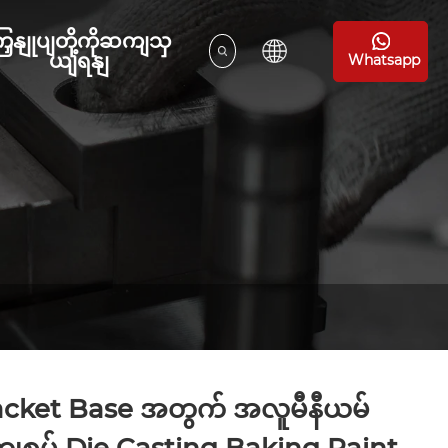
ြှနျုပျတို့ကိုဆကျသှ
ယျရနျ
Whatsapp
cket Base အတွက် အလူမီနီယမ်