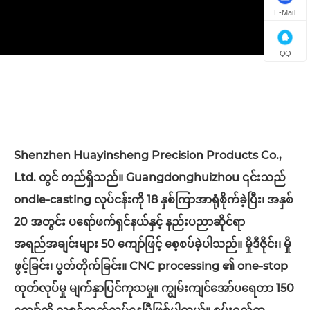
E-Mail
QQ
Shenzhen Huayinsheng Precision Products Co.,
Ltd. တွင် တည်ရှိသည်။ Guangdonghuizhou ၎င်းသည်
ondie-casting လုပ်ငန်းကို 18 နှစ်ကြာအာရုံစိုက်ခဲ့ပြီး၊ အနှစ်
20 အတွင်း ပရော်ဖက်ရှင်နယ်နှင့် နည်းပညာဆိုင်ရာ
အရည်အချင်းများ 50 ကျော်ဖြင့် စေ့စပ်ခဲ့ပါသည်။ မှိုဒီဇိုင်း၊ မှို
ဖွင့်ခြင်း၊ ပွတ်တိုက်ခြင်း။ CNC processing ၏ one-stop
ထုတ်လုပ်မှု မျက်နှာပြင်ကုသမှု။ ကျွမ်းကျင်အော်ပရေတာ 150