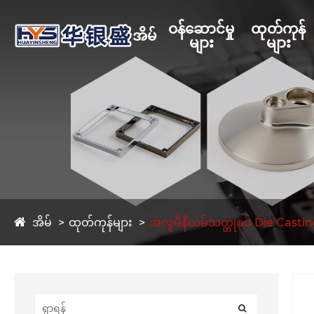
ဝန်ဆောင်မှု
ထုတ်ကုန်
အိမ်
များ
များ
အိမ်
ထုတ်ကုန်များ
အလူမီနီယမ်သတ္တုစပ် Die Casti