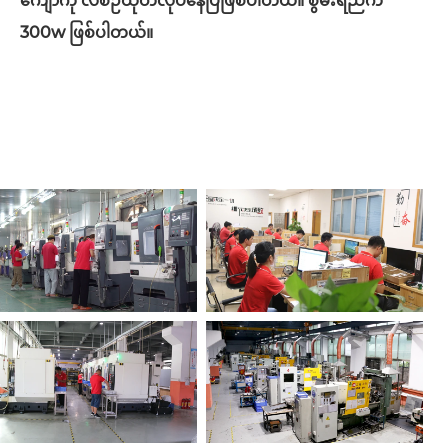
ကျော်ကို လစဉ်ထုတ်လုပ်နေပြီဖြစ်ပါတယ်။ စွမ်းရည်က
300w ဖြစ်ပါတယ်။