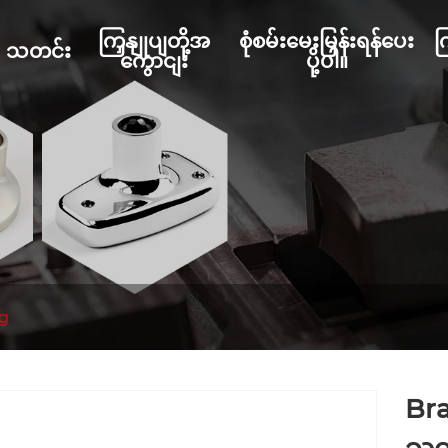
ကြှနျုပျတို့အ
စုံစမ်းမေးမြန်းရန်ပေး
က
သတင်း
ကွောငျး
ပို့ပါ။
ng
Bra