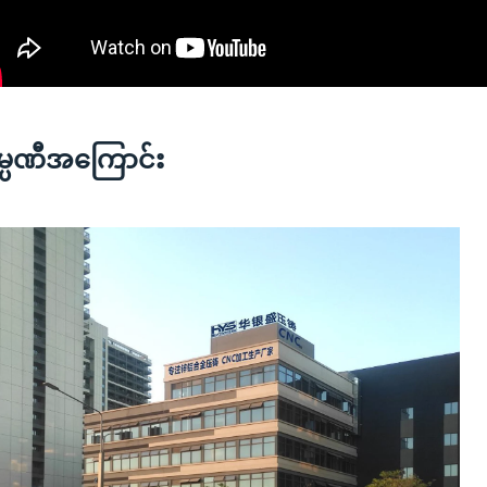
မ္ပဏီအကြောင်း