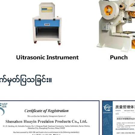
်မှတ်ပြသခြင်း။