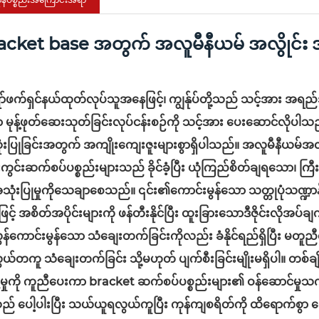
acket base အတွက် အလူမီနီယမ် အလွိုင်း အ
်ဖက်ရှင်နယ်ထုတ်လုပ်သူအနေဖြင့်၊ ကျွန်ုပ်တို့သည် သင့်အား အရည်
မုန့်ဖုတ်ဆေးသုတ်ခြင်းလုပ်ငန်းစဉ်ကို သင့်အား ပေးဆောင်လိုပါသည
းပြုခြင်းအတွက် အကျိုးကျေးဇူးများစွာရှိပါသည်။ အလူမီနီယမ်အလွိ
းကွင်းဆက်စပ်ပစ္စည်းများသည် ခိုင်ခံ့ပြီး ယုံကြည်စိတ်ချရသော၊ ကြ
သုံးပြုမှုကိုသေချာစေသည်။ ၎င်း၏ကောင်းမွန်သော သတ္တုပုံသဏ္ဍာန်လု
ဖြင့် အစိတ်အပိုင်းများကို ဖန်တီးနိုင်ပြီး ထူးခြားသောဒီဇိုင်းလို
်ကောင်းမွန်သော သံချေးတက်ခြင်းကိုလည်း ခံနိုင်ရည်ရှိပြီး မတူညီ
်တကူ သံချေးတက်ခြင်း သို့မဟုတ် ပျက်စီးခြင်းမျိုးမရှိပါ။ တစ်ချိန
နှံ့မှုကို ကူညီပေးကာ bracket ဆက်စပ်ပစ္စည်းများ၏ ဝန်ဆောင်မှ
ည် ပေါ့ပါးပြီး သယ်ယူရလွယ်ကူပြီး ကုန်ကျစရိတ်ကို ထိရောက်စွာ လျှော