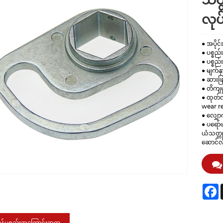
သတ္
လုပ
● အပိုင
● ပစ္စည်
● ပစ္စည်
● မျက်န
● ဆားဖြန
● တိကျမ
● ထုတ်လု
wear re
● လျှော
● ပရော်
ယံသတ္တု
ဆောင်လ
F
ုန်ပစ္စည်းအကြောင်းအရာ