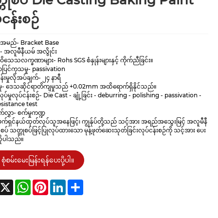
တုစပ် Die Casting Baking Paint
်ငန်းစဉ်
်းအမည်- Bracket Base
း- အလူမီနီယမ် အလွိုင်း
းဝိသေသလက္ခဏာများ- Rohs SGS စံနှုန်းများနှင့် ကိုက်ညီခြင်း။
ှာပြင်ကုသမှု- passivation
်းမှုလိုအပ်ချက်- ၂၄ နာရီ
ှု- ဒေသဆိုင်ရာတိကျမှုသည် +0.02mm အထိရောက်ရှိနိုင်သည်။
ပ်မှုလုပ်ငန်းစဉ်- Die Cast - ချုံ့ခြင်း - deburring - polishing - passivation -
sistance test
က်လွှာ- စက်မှုကဏ္ဍ
ဖက်ရှင်နယ်ထုတ်လုပ်သူအနေဖြင့်၊ ကျွန်ုပ်တို့သည် သင့်အား အရည်အသွေးမြင့် အလူမီနီ
စပ် သတ္တုစပ်ဖြင့်ပြုလုပ်ထားသော မုန့်ဖုတ်ဆေးသုတ်ခြင်းလုပ်ငန်းစဉ်ကို သင့်အား ပေး
ိုပါသည်။
စုံစမ်းမေးမြန်းရန်ပေးပို့ပါ။
acebook
X
WhatsApp
Pinterest
LinkedIn
Share