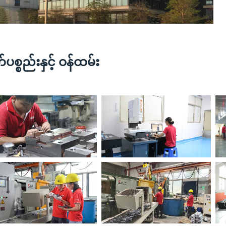
ပစ္စည်းနှင့် ဝန်ထမ်း