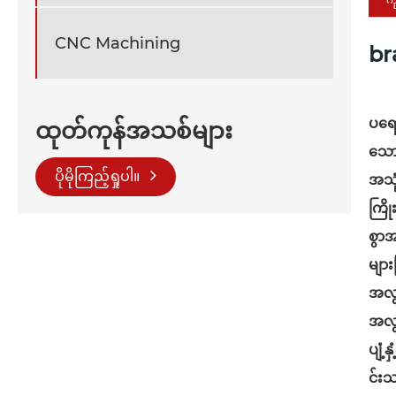
CNC Machining
br
ပရော
ထုတ်ကုန်အသစ်များ
သော 
ပိုမိုကြည့်ရှုပါ။
အသုံ
ကြို
စွာအ
များ
အလွန
အလွယ
ပျံ့
င်းသ