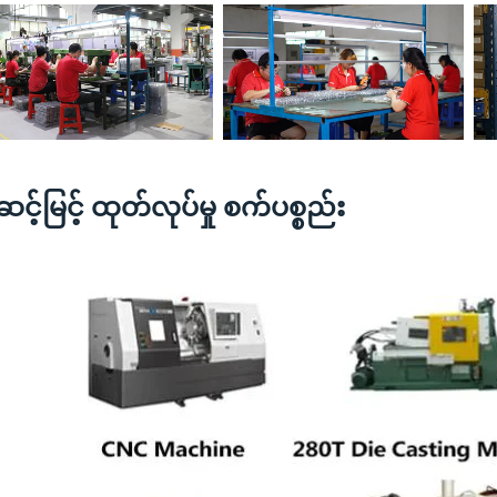
င့်မြင့် ထုတ်လုပ်မှု စက်ပစ္စည်း