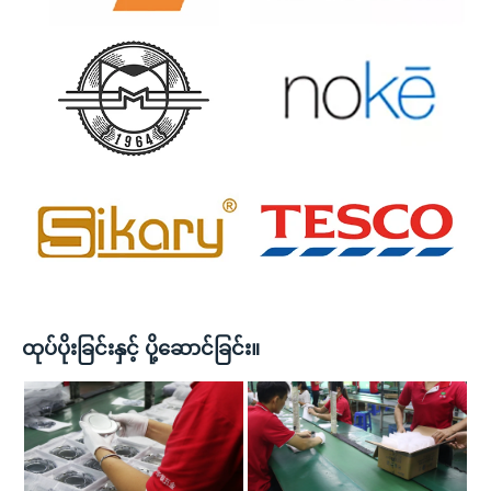
ထုပ်ပိုးခြင်းနှင့် ပို့ဆောင်ခြင်း။