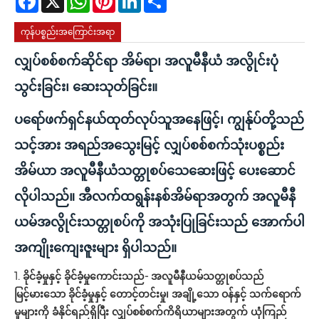
ကုန်ပစ္စည်းအကြောင်းအရာ
လျှပ်စစ်စက်ဆိုင်ရာ အိမ်ရာ၊ အလူမီနီယံ အလွိုင်းပုံ
သွင်းခြင်း၊ ဆေးသုတ်ခြင်း။
ပရော်ဖက်ရှင်နယ်ထုတ်လုပ်သူအနေဖြင့်၊ ကျွန်ုပ်တို့သည်
သင့်အား အရည်အသွေးမြင့် လျှပ်စစ်စက်သုံးပစ္စည်း
အိမ်ယာ အလူမီနီယံသတ္တုစပ်သေဆေးဖြင့် ပေးဆောင်
လိုပါသည်။ အီလက်ထရွန်းနစ်အိမ်ရာအတွက် အလူမီနီ
ယမ်အလွိုင်းသတ္တုစပ်ကို အသုံးပြုခြင်းသည် အောက်ပါ
အကျိုးကျေးဇူးများ ရှိပါသည်။
1. ခိုင်ခံ့မှုနှင့် ခိုင်ခံ့မှုကောင်းသည်- အလူမီနီယမ်သတ္တုစပ်သည်
မြင့်မားသော ခိုင်ခံ့မှုနှင့် တောင့်တင်းမှု၊ အချို့သော ဝန်နှင့် သက်ရောက်
မှုများကို ခံနိုင်ရည်ရှိပြီး လျှပ်စစ်စက်ကိရိယာများအတွက် ယုံကြည်