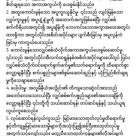
စိတ်ချရသော အကာအကွယ်ကို ပေးစွမ်းနိုင်သည်။
2. အထူးကောင်းမွန်သော အပူကူးယူနိုင်မှု- ၎င်းသည် လျင်မြန်သော
လျှပ်ကူးမှုနှင့် အပူပျံ့နှံ့မှုကို အထောက်အကူဖြစ်စေပြီး လျှပ်စစ်
စက်ကိရိယာအတွင်းရှိ အပူချိန်ကို ဘေးကင်းသောအကွာအဝေးအတွင်း
ထားရှိကာ အတွင်းပိုင်းအစိတ်အပိုင်းများ ပျက်စီးခြင်းမှ အပူလွန်ကဲ
ခြင်းမှ ကာကွယ်ပေးသည်။
3. ကောင်းမွန်သောလျှပ်စစ်သံလိုက်အကာအကွယ်ပေးစွမ်းဆောင်မှု-
၎င်းသည် အတွင်းပိုင်းအီလက်ထရွန်နစ်အစိတ်အပိုင်းများပေါ်တွင် ပြင်ပ
လျှပ်စစ်သံလိုက်ဝင်ရောက်စွက်ဖက်မှု၏သက်ရောက်မှုကို ထိရောက်စွာ
လျှော့ချနိုင်ပြီး စက်ပစ္စည်းများ၏စွမ်းဆောင်ရည်နှင့် ယုံကြည်စိတ်ချရ
မှုကိုသေချာစေသည်။
4. ပေါ့ပါးမှု- အလူမီနီယံအလွိုင်း၏ တိကျသောဆွဲငင်အားသည်
အတော်လေးသေးငယ်ပြီး လျှပ်စစ်စက်ပစ္စည်းများ၏အလေးချိန်ကို
လျှော့ချနိုင်ပြီး ၎င်းတို့ကို သယ်ဆောင်ရန်၊ တပ်ဆင်ရန်နှင့် သယ်ယူရ
လွယ်ကူစေသည်။
5. လုပ်ဆောင်ရန်လွယ်ကူသည်- မြင့်မားသောထုတ်လုပ်မှုထိရောက်မှု
နှင့်တိကျမှုမြင့်မားသောမှိုများကိုအသုံးပြု၍အကြီးစားထုတ်လုပ်မှု
အတွက်သင့်လျော်သည်။ မတူညီသောထုတ်ကုန်များ၏လိုအပ်ချက်