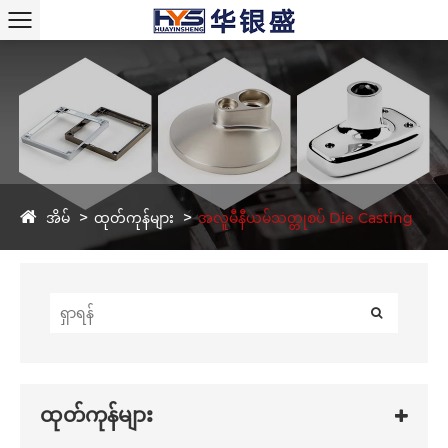
အိမ်
ထုတ်ကုန်များ
အလူမီနီယမ်သတ္တုစပ် Die Casting
ထုတ်ကုန်များ