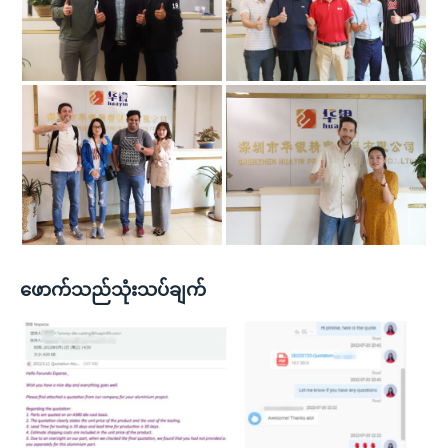
ဖောက်သည်သုံးသပ်ချက်