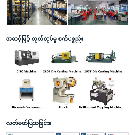
အဆင့်မြင့် ထုတ်လုပ်မှု စက်ပစ္စည်း
လက်မှတ်ပြသခြင်း။