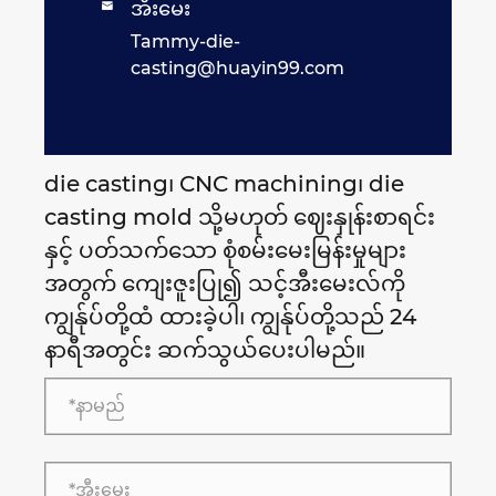
အီးမေး

Tammy-die-
casting@huayin99.com
die casting၊ CNC machining၊ die
casting mold သို့မဟုတ် ဈေးနှုန်းစာရင်း
နှင့် ပတ်သက်သော စုံစမ်းမေးမြန်းမှုများ
အတွက် ကျေးဇူးပြု၍ သင့်အီးမေးလ်ကို
ကျွန်ုပ်တို့ထံ ထားခဲ့ပါ၊ ကျွန်ုပ်တို့သည် 24
နာရီအတွင်း ဆက်သွယ်ပေးပါမည်။