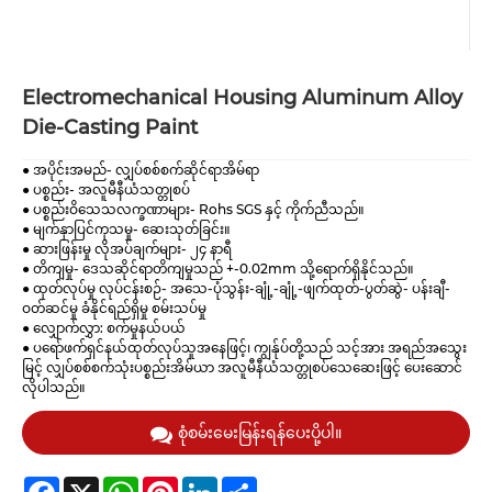
Electromechanical Housing Aluminum Alloy
Die-Casting Paint
● အပိုင်းအမည်- လျှပ်စစ်စက်ဆိုင်ရာအိမ်ရာ
● ပစ္စည်း- အလူမီနီယံသတ္တုစပ်
● ပစ္စည်းဝိသေသလက္ခဏာများ- Rohs SGS နှင့် ကိုက်ညီသည်။
● မျက်နှာပြင်ကုသမှု- ဆေးသုတ်ခြင်း။
● ဆားဖြန်းမှု လိုအပ်ချက်များ- ၂၄ နာရီ
● တိကျမှု- ဒေသဆိုင်ရာတိကျမှုသည် +-0.02mm သို့ရောက်ရှိနိုင်သည်။
● ထုတ်လုပ်မှု လုပ်ငန်းစဉ်- အသေ-ပုံသွန်း-ချုံ့-ချုံ့-ဖျက်ထုတ်-ပွတ်ဆွဲ- ပန်းချီ-
ဝတ်ဆင်မှု ခံနိုင်ရည်ရှိမှု စမ်းသပ်မှု
● လျှောက်လွှာ: စက်မှုနယ်ပယ်
● ပရော်ဖက်ရှင်နယ်ထုတ်လုပ်သူအနေဖြင့်၊ ကျွန်ုပ်တို့သည် သင့်အား အရည်အသွေး
မြင့် လျှပ်စစ်စက်သုံးပစ္စည်းအိမ်ယာ အလူမီနီယံသတ္တုစပ်သေဆေးဖြင့် ပေးဆောင်
လိုပါသည်။
စုံစမ်းမေးမြန်းရန်ပေးပို့ပါ။
Facebook
X
WhatsApp
Pinterest
LinkedIn
Share