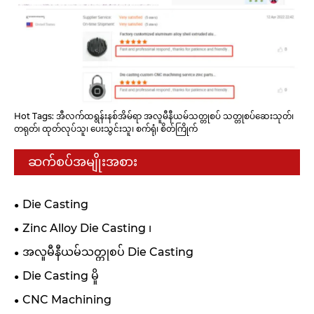
Hot Tags: အီလက်ထရွန်းနစ်အိမ်ရာ အလူမီနီယမ်သတ္တုစပ် သတ္တုစပ်ဆေးသုတ်၊
တရုတ်၊ ထုတ်လုပ်သူ၊ ပေးသွင်းသူ၊ စက်ရုံ၊ စိတ်ကြိုက်
ဆက်စပ်အမျိုးအစား
Die Casting
Zinc Alloy Die Casting ၊
အလူမီနီယမ်သတ္တုစပ် Die Casting
Die Casting မှို
CNC Machining