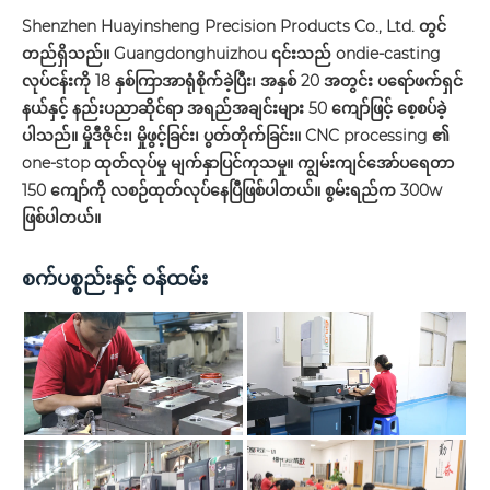
Shenzhen Huayinsheng Precision Products Co., Ltd. တွင်
တည်ရှိသည်။ Guangdonghuizhou ၎င်းသည် ondie-casting
လုပ်ငန်းကို 18 နှစ်ကြာအာရုံစိုက်ခဲ့ပြီး၊ အနှစ် 20 အတွင်း ပရော်ဖက်ရှင်
နယ်နှင့် နည်းပညာဆိုင်ရာ အရည်အချင်းများ 50 ကျော်ဖြင့် စေ့စပ်ခဲ့
ပါသည်။ မှိုဒီဇိုင်း၊ မှိုဖွင့်ခြင်း၊ ပွတ်တိုက်ခြင်း။ CNC processing ၏
one-stop ထုတ်လုပ်မှု မျက်နှာပြင်ကုသမှု။ ကျွမ်းကျင်အော်ပရေတာ
150 ကျော်ကို လစဉ်ထုတ်လုပ်နေပြီဖြစ်ပါတယ်။ စွမ်းရည်က 300w
ဖြစ်ပါတယ်။
စက်ပစ္စည်းနှင့် ဝန်ထမ်း