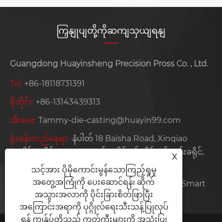
ကြှနျုပျတို့ကိုဆကျသှယျရနျ
Guangdong Huayinsheng Precision Pross Co. , Ltd.
Tel:
+86-18118731391
မိုဘိုင်း:
+86-13143439313
အီးမေး:
Tammy-die-casting@huayin99.com
ရုံးခန်းတည်နေရာ -
နံပါတ် 18 Baisha Road, Xinqiao
အသိုင်းအဝိုင်း, Xinqiao လမ်း, ဘိုင်ဂျန်ခရိုင်, ရှန်ကျန်းခရိုင်,
X
တရုတ်
သင့်အား ပိုမိုကောင်းမွန်သောကြည့်ရှုမှု
အတွေ့အကြုံကို ပေးဆောင်ရန်၊ ဆိုက်
စက်ရုံတည်နေရာ:
NO. 23 Huizhou Cimc Smart Smart
အသွားအလာကို ပိုင်းခြားစိတ်ဖြာပြီး
Lovery Indolley Park တွင်တည်ရှိသည်
အကြောင်းအရာကို ပုဂ္ဂိုလ်ရေးသီးသန့်ပြုလုပ်
ရန် ကျွန်ုပ်တို့သည် ကွတ်ကီးများကို အသုံးပြု