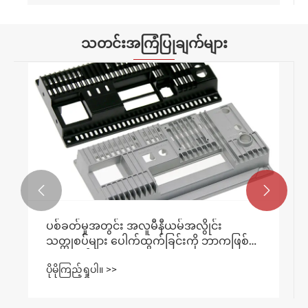
သတင်းအကြံပြုချက်များ


ပစ်ခတ်မှုအတွင်း အလူမီနီယမ်အလွိုင်း
သတ္တုစပ်များ ပေါက်ထွက်ခြင်းကို ဘာကဖြစ်
စေသနည်း။
ပိုမိုကြည့်ရှုပါ။ >>