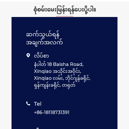
စုံစမ်းမေးမြန်းရန်ပေးပို့ပါ။
ဆက်သွယ်ရန်
အချက်အလက်
လိပ်စာ

နံပါတ် 18 Baisha Road,
Xinqiao အသိုင်းအဝိုင်း,
Xinqiao လမ်း, ဘိုင်ဂျန်ခရိုင်,
ရှန်ကျန်းခရိုင်, တရုတ်
Tel

+86-18118731391