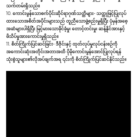
သက်တမ်းရှိသည်။
10. ကောင်းမွန်သောစက်ပိုင်းဆိုင်ရာဂုဏ်သတ္တိများ- သတ္တုဖြင့်ပြုလုပ်
ထားသောအစိတ်အပိုင်းများသည် တူညီသောဖွဲ့စည်းမှုရှိပြီး ပုံမှန်အစေ့
အဆံများပါရှိပြီး မြင့်မားသောခိုင်ခံ့မှု၊ တောင့်တင်းမှု၊ ဆန့်နိုင်အားနှင့်
ဖိသိပ်မှုအားကောင်းမှုရှိသည်။
11. စိတ်ကြိုက်ပြင်ဆင်ခြင်း- ဒီဇိုင်းနှင့် ထုတ်လုပ်မှုလုပ်ငန်းစဉ်ကို
အကောင်းဆုံးအတိုင်းအတာအထိ ပိုမိုကောင်းမွန်အောင်ပြုလုပ်ရန်
သုံးစွဲသူများ၏လိုအပ်ချက်အရ ၎င်းကို စိတ်ကြိုက်ပြင်ဆင်နိုင်သည်။