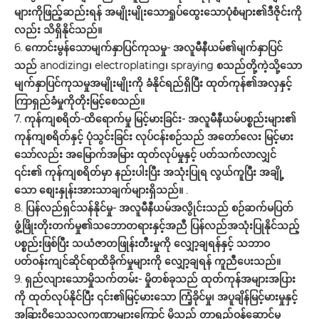
များကိုဖြည့်ဆည်းရန် အမျိုးမျိုးသောရှုပ်ထွေးသောပုံစံများ၏ဒီဇိုင်းကို
လည်း သိရှိနိုင်သည်။
6. ကောင်းမွန်သောမျက်နှာပြင်ကုသမှု- အလူမီနီယမ်၏မျက်နှာပြင်
သည် anodizing၊ electroplating၊ spraying စသည်တို့ကဲ့သို့သော
မျက်နှာပြင်ကုသမှုအမျိုးမျိုးကို ခံနိုင်ရည်ရှိပြီး ထုတ်ကုန်၏အလှနှင့်
ကြာရှည်ခံမှုကိုတိုးမြင့်စေသည်။
7. ကုန်ကျစရိတ်-ထိရောက်မှု မြင့်မားခြင်း- အလူမီနီယမ်ပစ္စည်းများ၏
ကုန်ကျစရိတ်နှင့် ပုံသွင်းခြင်း လုပ်ငန်းစဉ်သည် အတော်လေး မြင့်မား
သော်လည်း အမြောက်အမြား ထုတ်လုပ်မှုနှင့် ပတ်သက်လာလျှင်
၎င်း၏ ကုန်ကျစရိတ်မှာ နည်းပါးပြီး အသုံးပြုရ လွယ်ကူပြီး အချို့
သော စျေးနှုန်းအားသာချက်များရှိသည်။ .
8. ပြန်လည်ရှင်သန်နိုင်မှု- အလူမီနီယမ်အလွိုင်းသည် စဉ်ဆက်မပြတ်
ဖွံ့ဖြိုးတိုးတက်မှု၏သဘောတရားနှင့်အညီ ပြန်လည်အသုံးပြုနိုင်သည့်
ပစ္စည်းဖြစ်ပြီး သယံဇာတဖြုန်းတီးမှုကို လျှော့ချရန်နှင့် သဘာဝ
ပတ်ဝန်းကျင်ဆိုင်ရာထိခိုက်မှုများကို လျှော့ချရန် ကူညီပေးသည်။
9. ရှည်လျားသောမှိုသက်တမ်း- မှိုတစ်ခုသည် ထုတ်ကုန်အများအပြား
ကို ထုတ်လုပ်နိုင်ပြီး ၎င်း၏မြင့်မားသော ကြံ့ခိုင်မှု၊ အပူချိန်မြင့်မားမှုနှင့်
အခြားဝိသေသလက္ခဏာများကြောင့် မှိုသည် တာရှည်ဝန်ဆောင်မှု