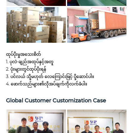
ထုပ်ပိုးမှုအသေးစိတ်
1. ပုလဲ-ချည်အထုပ်နှင့်အတူ
2. ပုံးများတွင်ထုပ်ပိုးရန်
3. ပင်လယ် သို့မဟုတ် လေကြောင်းဖြင့် ပို့ဆောင်ပါ။
4. ဖောက်သည်များ၏လိုအပ်ချက်ကိုလက်ခံပါ။
Global Customer Customization Case