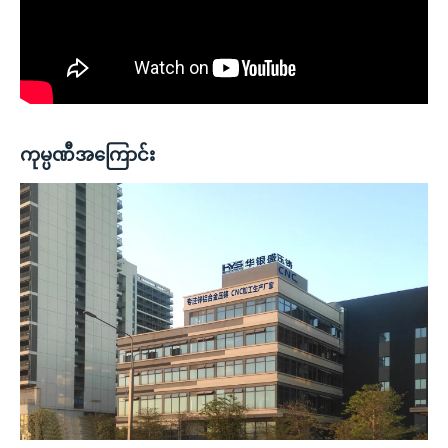
ကုမ္ပဏီအကြောင်း