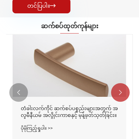
တင်ပြပါ။

ဆက်စပ်ထုတ်ကုန်များ


တံခါးလက်ကိုင် ဆက်စပ်ပစ္စည်းများအတွက် အ
လူမီနီယမ် အလွိုင်းကာစနှင့် မုန့်ဖုတ်သုတ်ခြင်း။
ပိုမိုကြည့်ရှုပါ။ >>